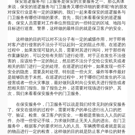
保安巡逻服务与门卫服务是保安的主要服务之一。那么具体
来说，保安的巡逻服务与门卫服务又哪些详细的要求呢?有的朋友
对保安行业是有一定的误解的。我们一起来看保安的巡逻服务与
门卫服务有哪些详细的要求。首先，我们来看看保安的巡逻服
务。保安人员需要对工作单位所指定的一些特定的区域、地段与
目标进行巡查、警界，这样做的最终目的就是保卫客户的安全。
这样做的目的可以对不法分子有一定的威慑作用，对于即将
对客户进行侵害的不法分子可以起到一定的阻止作用。在巡逻的
过程中，如果发现可疑的人员，需要对其进行询问，对于那些有
作案嫌疑的，可以交给有关部门进行处理。对于正在发生不法侵
害的，应该给予一定的制止，然后把不法分子交给公安机关或者
相关的部门进行一定的处理。在巡逻的过程中，如果发现一些不
安全的隐患，需要及时处理。特别是一些火灾、爆炸等事件最好
是能够防患于未然。在巡逻的过程中，对于哪些已经发生的不法
侵害或者一些火灾事故，最好做到及时向公安机关进行报告或者
想相关部门报告。除了报告之外，还需要对现场进行保护。其
次，我们来看看保安服务中的门卫服务。
在保安服务中，门卫服务可以说是我们经常见到的保安服务
了。保安在值班的过程中，需要对客户的单位进行出入口的把
守、验证、检查、保卫客户的安全。一般都是查验出入人员的证
件、办理一些登记手续，力求做到禁止无关人员的进出。在门卫
服务中，根据客户的要求对出入的人员、车辆携带或者就是装运
的物品进行一定的检查，这样做的目的就是防止客户单位的财务