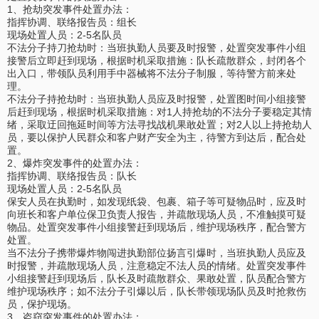
1、抢劫突发事件处置办法：
指挥协调、联络报告员：组长
现场处置人员：2-5名队员
不法分子持刀抢劫时：当班执勤人员要及时报警，处置突发事件小组
接警后立即赶到现场，根据时机采取措施：队长疏散群众，封闭各个
出入口，带领队员利用手中器械将不法分子制服，等待警方前来处
理。
不法分子持抢劫时：当班执勤人员应及时报警，处置图时间小组接警
后赶到现场，根据时机采取措施：对1人持抢劫的不法分子要稳定其情
绪，采取迂回拖延时间等方法寻找战机果敢处置；对2人以上持抢劫人
员，要以保护人民群众和客户财产安全为主，待警方到达后，配合处
置。
2、爆炸突发事件的处置办法：
指挥协调、联络报告员：队长
现场处置人员：2-5名队员
保安人员在执勤时，如发现纸袋、包裹、箱子等可疑物品时，应及时
向班长和客户单位保卫负责人报告，并疏散现场人员，不准触摸可疑
物品。处置突发事件小组接警赶到现场后，维护现场秩序，配合警方
处置。
当不法分子携带爆炸物闯进执勤部位扬言引爆时，当班执勤人员应及
时报警，并疏散现场人员，注意稳定不法人员的情绪。处置突发事件
小组接警赶到现场后，队长及时疏散群众、果敢处置，队员配合警方
维护现场秩序；如不法分子引爆以后，队长带领现场队员及时抢救伤
员，保护现场。
3、盗窃突发事件的处置办法：