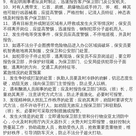
9、有起哄闹事者应及时制止，迅速报告客户保卫部门及公安机关。
10、对有人携带支、匕首、易燃、易爆物品或手持刀、斧、棍、棒其
他可能行凶器械着，应提高警惕，严格控制，记清人员特征，神态表
情及时报告客户保卫部门。
11、遇有目标意外或附近区域有人呼救或发生火灾等情况时，保安员
不得离开岗位，应提高警惕，迅速报告，钢制犯罪分子趁机而入。
12、发生停电等突发事件，保安员应高度警惕，不停地巡视，并及时
报告。
13、如遇不法分子企图携带危险物品进入办公区域搞破坏，保安员要
机智勇敢地将其制服，交保卫和公安部门处置。
14、如犯罪分子停止犯罪，逃离现场，保安员不应弃岗追赶，要立即
报告保卫部，并保护好现藏，为保卫部门、公安局提供犯罪分子面
貌、逃离时的方向、交通工具的特征等。
紧急情况的处置预案
1、发生争吵或打架的处置：执勤人员要及时冷静的劝解，切忌态度生
硬，劝阻无效，须向保卫部门主管报告，防止受人以柄。
2、遇有酗酒人员闹事的处置：应及时报告保卫部门和队（班）长，尽
量劝其离开，注意讲究方式方法，防止矛盾激化。必要时可报警。
3、发现精神病人扰乱工作秩序的处置：应劝其离开，劝阻时要讲究方
式方法，但不许动手打人。如劝阻无效应上报保卫部门和驻勤队
（班）长。必要时可采取控制措施或报警。
4、发生火情是的处置：立即通知保卫部主管和分行物业亚太消防中
心，小火及时利用厅内灭火器扑灭；火势大时立即报警，做好控制火
势蔓延工作，协助疏散人员，救助受伤人员，抢救重要贵重物资，维
护好秩序，引导消防车灭火，防止不法分子趁火打劫。