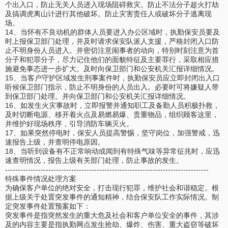
个出入口，防止无关人员进入现场阻碍救灾。防止不法分子趁火打劫
及搞调虎离山计进行其他破坏。防止灾害责任人或破坏分子逃离现
场。
14、当怀有不良动机的群体人员要进入办公区域时，执勤保安员要及
时上报保卫部门处理，并及时请求保安队派人支援，严格封闭入口防
止不明身份人员进入。并密切注意闹事者的动向，特别时刻注意为首
分子和犯罪分子，尽力记住他们的面貌特征及主要罪行，采取相应措
施避免事态进一步扩大。及时向保卫部门和公安机关汇报详细情况。
15、当客户守护区域发生刑事案件时，执勤保安员应立即封闭出入口
听候保卫部门指示，防止不明身份的人员出入。必要时可将嫌疑人带
到保卫部门处理。并向保卫部门和公安机关汇报详细情况。
16、如发生火灾事故时，立即报警并通知职工及备勤人员积极扑救，
及时切断电源、移开着火点及易燃易爆、贵重物品，组织顾客这里，
并维护好现场秩序，引导消防车辆灭火。
17、如果突然停电时，保安人员提高警惕，坚守岗位，加强警戒，迅
速报告上级，并查明停电原因。
18、当听到设备有不正常响动或闻到有特殊气味等异常征兆时，应迅
速查明情况，报告上级有关部门处理，防止事故的发生。
--------------------------------------------------------------------------------
特殊事件情况处理方案
为确保客户单位的绝对安全，打击现行犯罪，维护社会和谐稳定。根
据上级关于处置突发事件的通知精神，结合保安队工作实际情况。制
定突发事件处置预案如下：
突发事件是指突然发生的重大危及社会和客户单位安全的事件，其涉
及的内容主要是指执勤网点发生抢劫、爆炸、伤害、重大盗窃等破坏