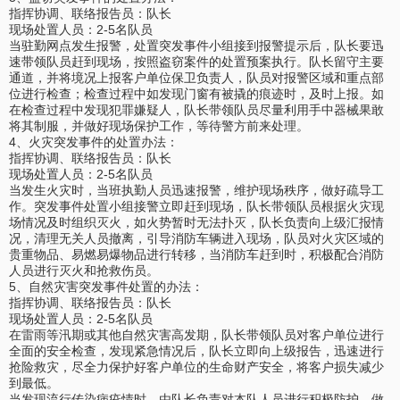
指挥协调、联络报告员：队长
现场处置人员：2-5名队员
当驻勤网点发生报警，处置突发事件小组接到报警提示后，队长要迅
速带领队员赶到现场，按照盗窃案件的处置预案执行。队长留守主要
通道，并将境况上报客户单位保卫负责人，队员对报警区域和重点部
位进行检查；检查过程中如发现门窗有被撬的痕迹时，及时上报。如
在检查过程中发现犯罪嫌疑人，队长带领队员尽量利用手中器械果敢
将其制服，并做好现场保护工作，等待警方前来处理。
4、火灾突发事件的处置办法：
指挥协调、联络报告员：队长
现场处置人员：2-5名队员
当发生火灾时，当班执勤人员迅速报警，维护现场秩序，做好疏导工
作。突发事件处置小组接警立即赶到现场，队长带领队员根据火灾现
场情况及时组织灭火，如火势暂时无法扑灭，队长负责向上级汇报情
况，清理无关人员撤离，引导消防车辆进入现场，队员对火灾区域的
贵重物品、易燃易爆物品进行转移，当消防车赶到时，积极配合消防
人员进行灭火和抢救伤员。
5、自然灾害突发事件处置的办法：
指挥协调、联络报告员：队长
现场处置人员：2-5名队员
在雷雨等汛期或其他自然灾害高发期，队长带领队员对客户单位进行
全面的安全检查，发现紧急情况后，队长立即向上级报告，迅速进行
抢险救灾，尽全力保护好客户单位的生命财产安全，将客户损失减少
到最低。
当发现流行传染病疫情时，由队长负责对本队人员进行积极防护，做