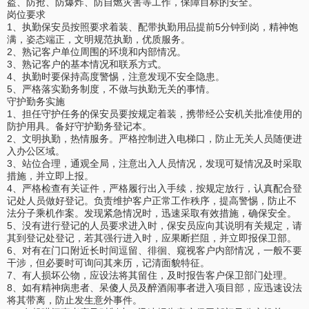
盗、防抢、防爆炸、防自燃灾害等工作，保障目标的安全。
岗位要求
1、执勤保安员按照要求着装、配带执勤用品提前5分钟到岗，精神饱
满，姿态端正，文明规范执勤，优质服务。
2、熟记客户单位周围的环境和内部情况。
3、熟记客户的基本情况和联系方式。
4、执勤时要保持高度警惕，注意发现不安全隐患。
5、严格落实勤务制度，不做与执勤无关的事情。
守护勤务实施
1、担任守护任务的保安员要按规定着装，携带经公安机关批准使用的
防护用具。备好守护勤务登记本。
2、文明执勤，热情服务。严格控制进入电梯口，防止无关人员随便进
入办公区域。
3、站位合理，通观全局，注意出入人员情况，发现可疑情况及时采取
措施，并立即上报。
4、严格检查有关证件，严格履行出入手续，按规定放行，认真配合登
记处人员做好登记。负责维护客户正常工作秩序，提高警惕，防止不
法分子乘机作案。发现紧急情况时，迅速采取有效措施，确保安全。
5、没有进行登记的人员要求进入时，保安员应向其说明有关规定，请
其到登记处登记，若其强行进入时，应果断拦阻，并立即报保卫部。
6、对有在门口附近长时间逗留、徘徊、窥视客户内部情况，一般不要
干涉，但必要时可询问其来历，记清面貌特征。
7、有人损坏公物，应设法将其留住，及时报告客户保卫部门处理。
8、如有精神病患者、呆傻人员及醉酒闹事者进入项目部，应迅速设法
将其带离，防止发生意外事件。