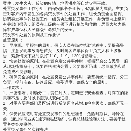
案件，发生火灾、传染病疫情、地震洪水等自然灾害事故。
处置突发事件工作小组：由保安队长任组长，4名队员为成员。主要负
责对客户内部发生的各类突发事件的处置工作，组长负责全面指挥、
协调突发事件的处置工作，组员协助组长开展工作，并负责向上级和
有关部门报告；组员在上级的带领下进行抢险和救助，尽量大努力保
障客户单位和人民群众生命财产的安全。
突发事件处置的原则及工作要求
处置原则：
1、早发现、早报告的原则。保安人员在岗位执勤过程中，要提高警
惕，注意发现事故隐患苗头，及时向客户单位保卫负责人和上级报
告，紧急情况下及时拨打“110、119、120”报警电话。
2、快速处置的原则。在处置突发公共事件时，积极配合公安民警，服
从现场指挥命令，既要严格依法处置，又要果断迅速，尽量减少和避
免造成不良影响。
3、确保安全的原则，在处置突发公共事件时，要坚持统一指挥、分工
负责、提前准备、快速反应、稳妥适度、确保安全的原则。
工作要求：
1、严密部署，明确分工，责任到人，定期进行安全检查，对存在的隐
患和不足，及时以书面形式双向汇报。
2、对重点要害部门及区域进行反复巡查或增加检查频次，确保万无一
失。
3、保安员应随时有处置突发事件的思想准备，危险时刻从、冲锋在
前；通过学习业务知识和实战演练，认真总结经验和方法，要善于处
置各类突发事件。
处置突发事件的实施办法