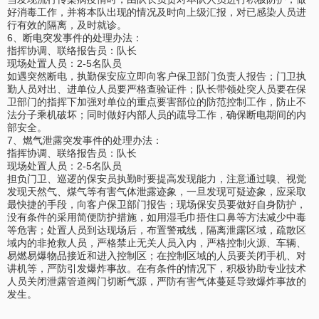
好消毒工作，并将本队出现的情况及时向上级汇报，对已感染人员进
行有效的隔离，及时就诊。
6、断电突发事件的处理办法：
指挥协调、联络报告员：队长
现场处置人员：2-5名队员
如遇突然断电，执勤保安应立即向客户保卫部门负责人报告；门卫执
勤人员对出、进单位人员要严格查验证件；队长带领处突人员要在保
卫部门的指挥下加强对单位的重点要害部位的防范控制工作，防止不
法分子乘机破坏；同时做好内部人员的疏导工作，确保断电期间的内
部安全。
7、燃气泄露突发事件的处理办法：
指挥协调、联络报告员：队长
现场处置人员：2-5名队员
担负门卫、巡逻的保安员执勤时要提高发现能力，注意通过嗅、视觉
发现天然气、煤气等有害气体泄露迹象，一旦发现可疑迹象，应采取
最快捷的手段，向客户保卫部门报告；现场保安员要做好自身防护，
没有条件的采用简便防护措施，如用湿毛巾捂住口鼻等方法减少中毒
等危害；处置人员到达现场后，布置警戒线，隔离泄露区域，疏散区
域内的非抢救人员，严格禁止无关人员入内，严格控制火源、车辆、
易燃易爆物品接近和进入控制区；在控制区域的人员要关闭手机、对
讲机等，严防引发爆炸事故。在有条件的情况下，积极协助专业技术
人员关闭泄露管道阀门切断气源，严防有害气体蔓延导致爆炸事故的
发生。