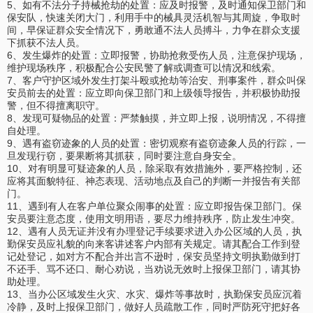
5、如有不法分子持械抢劫的处置：应及时报警，及时通知保卫部门和
保安队，快速关闭大门，利用手中的械具灵活机智与其周旋，争取时
间，早保证群众安全情况下，勇敢通不法人员搏斗，力争在群众支援
下抓获不法人员。
6、发生爆炸的处置：立即报警，协助抢救受伤人员，注意保护现场，
维护现场秩序，积极配合公安民警了解或调查可以情况和线索。
7、客户守护区域外发生打架斗殴或抢劫等治安、刑事案件，群众叫保
安员前去的处置：应立即向保卫部门和上级领导报告，并积极协助报
警，但不得擅离职守。
8、发现可疑物品的处置：严禁触摸，并立即上报，说明情况，不得擅
自处理。
9、遇有盗窃迹象的人员的处置：密切观察有盗窃迹象人员的行踪，一
旦发现行窃，要果断将其抓获，同时要注意自身安全。
10、对有明显可疑迹象的人员，除采取有效措施外，要严格控制，还
应将其面貌特征、神态表现、活动地点及自己的判断一并报告有关部
门。
11、遇到有人在客户单位聚众闹事的处置：应立即报告保卫部门。保
安员要注意态度，使用文明用语，要尽力维持秩序，防止发生冲突。
12、遇有人员无证并没有办理登记手续要求进入办公区域的人员，执
勤保安员应礼貌的向来客讲述客户内部有关规定。请其配合工作到登
记处登记，如对方不配合并出言不逊时，保安员坚持文明执勤做到打
不还手、骂不还口、耐心劝说，当劝说无效时上报保卫部门，请其协
助处理。
13、当办公区域发生火灾、水灾、爆炸等事故时，执勤保安员应沉着
冷静，及时上报保卫部门，做好人员疏散工作，同时严防死守把好各