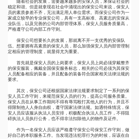
随着社会的发展，需要越来越多的安保人员，来保证社会的
稳定和谐。但是就拿现在社会中涌现出的保安公司来说，保安人
员的素质参差不齐，无法满足用人单位需求。而保安公司作为一
家成立较早的专业保安公司，具有一支高标准、高素志的安保从
业队伍，以及完善的公司内部管理体系，保安人员服务质量高，
严格遵守公司内部工作守则。
保安公司想要长久的发展，那就离不开一支优秀的安保队
伍。想要拥有高素质的保安人员，那么加强保安人员内部管理制
定相应的管理制度，就显得尤为重要。
首先就是保安人员的上岗要求，保安人员上岗必须穿戴整齐
的保安服装，佩戴全国保安服务标志，相关的公司必须为其保安
人员配备相应的装备，并且配备的装备符合国家相关法律法规的
要求。
其次，保安公司还根据国家法律法规要求制定了一系列的保
安人员工作守则，来规范保安人员的行为，提高公司服务质量。
保安人员在从事工作期间不得有辱骂殴打其他人的行为，并且不
得限制他人人身自由权，遵守国家法律法规。如遇特殊情况，保
安人员应该服从执法人员安排，积极配合执法人员工作，不得阻
碍执法人员执行公务，也不得非法扣除他人的物件及证件。
作为一名保安人员应该严格遵守保安公司保安工作守则，做
好自己的本职服务工作。当发现违法犯罪行为的时候，应该在自