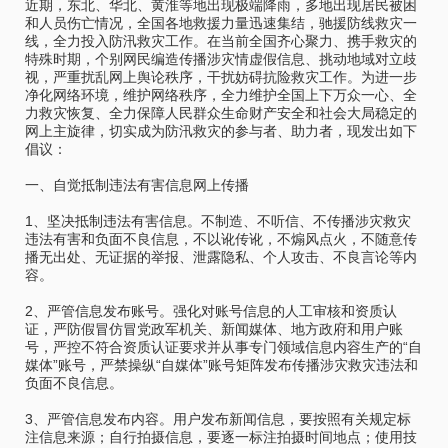
近期，东北、华北、黄淮等地出现极端降雨，多地出现居民被困
和人员伤亡情况，全国各地救援力量迅速集结，驰援防线救灾一
线，全力投入防汛救灾工作。在当前全国齐心聚力、携手救灾的
特殊时期，个别网民编造传播涉灾情虚假信息、挑动地域对立歧
视，严重扰乱网上舆论秩序，干扰妨碍抗险救灾工作。为进一步
净化网络环境，维护网络秩序，全力维护全国上下万众一心、全
力救灾恢复、全力保障人民群众生命财产安全和社会大局稳定的
网上主旋律，切实成为防汛救灾的参与者、助力者，现发出如下
倡议：
一、自觉抵制违法有害信息网上传播
1、坚决抵制违法有害信息。不制造、不听信、不传播涉灾救灾
违法有害和负面不良信息，不以讹传讹，不煽风点火，不随意传
播无出处、无证据的举报、泄露隐私、个人攻击、不良言论等内
容。
2、严管信息发布账号。强化对账号信息的人工审核和资质认
证，严防假冒仿冒党政军机关、新闻媒体、地方政府和用户账
号，严控不符合资质认证要求并从事专门领域信息内容生产的“自
媒体”账号，严禁操纵“自媒体”账号矩阵发布传播涉灾救灾违法和
负面不良信息。
3、严管信息发布内容。用户发布新闻信息，要按照有关规定标
注信息来源；自行拍摄信息，要逐一标注拍摄时间地点；使用技