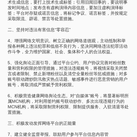
术生成信息，要打上技术生成标签；引用旧闻旧事的，要说明事
发时间地点；发布含有虚构演绎内容信息，要加注虚构演绎标
签；平台对存疑或谣言信息，将标记争议、谣言标签，并按规定
采取限流、辟谣、禁言等处置措施。
二、坚持对违法有害信息“零容忍”
4、增强网络文明意识。树立正确的网络道德观，主动抵制和举
报各种网上违法犯罪和低俗不良行为，坚决同网络违法犯罪活动
作斗争，全力维护国家、社会、集体和个人的合法权益。
5、强化舆论正面引导。通过平台公约、用户协议完善对粉丝数
量和营利权限的管理措施，对违法违规账号，将视情采取关闭禁
言或者限制、禁止新增粉丝以及清空全量粉丝等惩戒措施；对多
账号联动蹭炒防汛救灾热点话题、敏感事件进行恶意营销的用户
账号，将取消或严禁赋予营利权限。
6、积极营造健康网络舆论生态。对“自媒体”账号，将显著标明所
属MCN机构，对利用签约账号联动炒作、多次出现违规行为的
MCN机构，将采取限制营利权限、限制提供服务、入驻清退等处
置措施。
三、积极发动发挥网络平台的正能量
7、建立健全监督举报。鼓励用户参与平台信息内容管