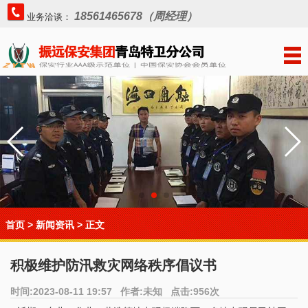
18561465678（周经理）
业务洽谈：
首页
>
新闻资讯
> 正文
积极维护防汛救灾网络秩序倡议书
时间:2023-08-11 19:57 作者:未知 点击:956次