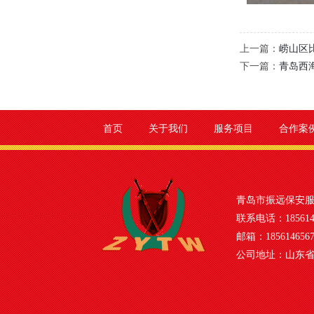
上一篇：
崂山区
下一篇：
青岛西
首页
关于我们
服务项目
合作案
青岛市振远保安
联系电话：1856146
邮箱：1856146567
公司地址：山东省