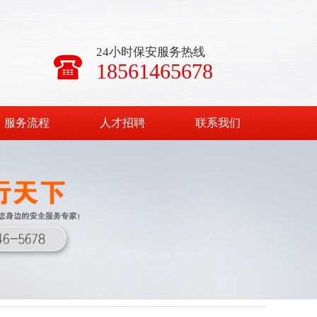
24小时保安服务热线
18561465678
服务流程
人才招聘
联系我们