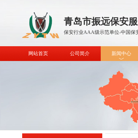
青岛市振远保安服
保安行业AAA级示范单位-中国保
网站首页
公司简介
新闻中心