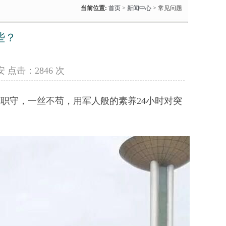
当前位置:
首页
>
新闻中心
> 常见问题
些？
安 点击：2846 次
职守，一丝不苟，用军人般的素养24小时对突