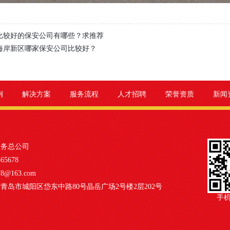
比较好的保安公司有哪些？求推荐
海岸新区哪家保安公司比较好？
例
解决方案
服务流程
人才招聘
荣誉资质
新闻
服务总公司
5678
8@163.com
青岛市城阳区岱东中路80号晶岳广场2号楼2层202号
手