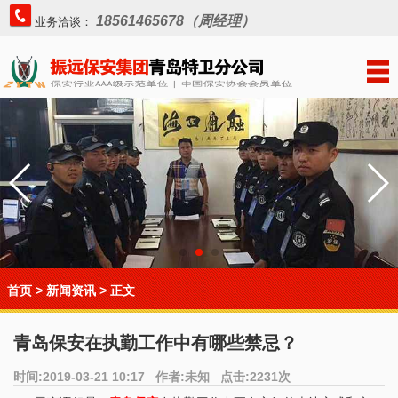
18561465678（周经理）
业务洽谈：
首页
>
新闻资讯
> 正文
青岛保安在执勤工作中有哪些禁忌？
时间:2019-03-21 10:17 作者:未知 点击:2231次