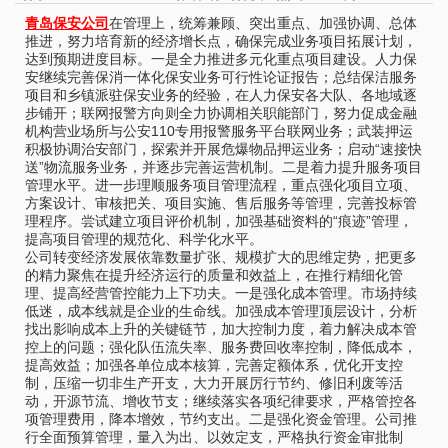
青岛保安公司
在管理上，统筹兼顾、突出重点、加强协调、总体
推进，努力培育新的经济增长点，确保完成业务项目拓展计划，
达到预期进度目标。一是全力推进多元化重点项目建设。人力保
安继续完善保消一体化保安业务可行性论证报告；总结保洁服务
项目和乡镇派驻保安业务的经验，在人力保安各大队、各地域逐
步铺开；联网报警方向则全力协调相关职能部门，努力促成金融
机构营业场所与公安110专用报警服务平台联网业务；武装押运
积极协调治安部门，探索并开展危爆物品押运业务；启动“速接快
送”物流服务业务，并逐步完善运营机制。二是着力提升服务项目
管理水平。进一步理顺服务项目管理流程，重点强化项目立项、
方案设计、审核把关、项目实施、售后服务等管理，完善投标管
理程序。尝试建立项目评价机制，加强基础资料的“痕迹”管理，
提高项目管理的规范化、科学化水平。
公司转变经济发展依靠数量扩张、规模扩大的思维定势，把更多
的精力聚焦在提升经济运行的质量和效益上，在推行精细化管
理、提高经营管控能力上下功夫。一是强化成本管理。市场持续
低迷，成本线就是企业的生命线。加强成本管理顶层设计，分析
找出影响成本上升的关键链节，加大控制力度，着力解决成本管
控上的问题；强化队伍流失率、服务费回收率控制，降低成本，
提高效益；加强各单位成本核算，完善定额体系，优化开支控
制，压缩一切非生产开支，大力开展厉行节约、修旧利废等活
动，开源节流、增收节支；继续落实各项纪律要求，严格管控各
项管理费用，降本增效，节约支出。二是强化资金管理。公司推
行全面预算管理，量入为出、以效定支，严格执行资金审批制