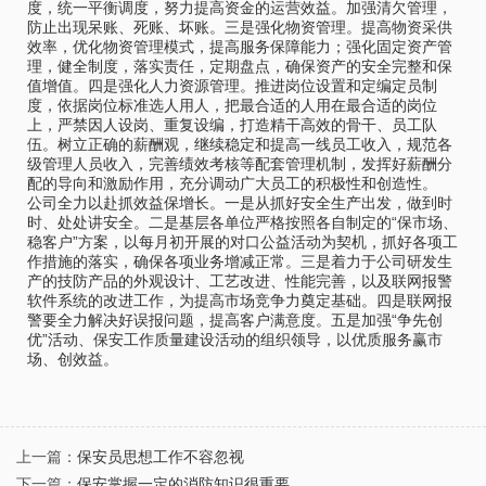
度，统一平衡调度，努力提高资金的运营效益。加强清欠管理，
防止出现呆账、死账、坏账。三是强化物资管理。提高物资采供
效率，优化物资管理模式，提高服务保障能力；强化固定资产管
理，健全制度，落实责任，定期盘点，确保资产的安全完整和保
值增值。四是强化人力资源管理。推进岗位设置和定编定员制
度，依据岗位标准选人用人，把最合适的人用在最合适的岗位
上，严禁因人设岗、重复设编，打造精干高效的骨干、员工队
伍。树立正确的薪酬观，继续稳定和提高一线员工收入，规范各
级管理人员收入，完善绩效考核等配套管理机制，发挥好薪酬分
配的导向和激励作用，充分调动广大员工的积极性和创造性。
公司全力以赴抓效益保增长。一是从抓好安全生产出发，做到时
时、处处讲安全。二是基层各单位严格按照各自制定的“保市场、
稳客户”方案，以每月初开展的对口公益活动为契机，抓好各项工
作措施的落实，确保各项业务增减正常。三是着力于公司研发生
产的技防产品的外观设计、工艺改进、性能完善，以及联网报警
软件系统的改进工作，为提高市场竞争力奠定基础。四是联网报
警要全力解决好误报问题，提高客户满意度。五是加强“争先创
优”活动、保安工作质量建设活动的组织领导，以优质服务赢市
场、创效益。
上一篇：
保安员思想工作不容忽视
下一篇：
保安掌握一定的消防知识很重要