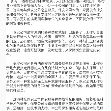
如今，随着社会的不断发展，人们安全意识的不断提升，各行
各业都离不开安保人员，小到一个公司的门卫，大到专业的警
卫，这些都与保安公司息息相关。保安公司作为一家提供专业安
保服务的公司，具有最专业的人才队伍和最完善的保安服务体
系，可以更好的满足顾客和单位的安全需求，下面就介绍一下它
的保安服务种类。
保安公司最常见的服务种类那就是门卫服务了，工作职责主
要是进行进出入的登记，检查，值守等，常见的有负责单位进出
的门卫，还有银行、酒店大堂的保安等。还有一种与门卫服务类
似的服务就是巡逻服务了，主要工作职责就是对所负责区域进行
检查巡视，注意可疑现象，及时处理，来保障所负责区域的安
全。
保安公司还具有的保安特色服务就是随身护卫服务，工作职
责是负责指定目标的人身及合法财产的安全，例如私人保镖、贴
身护卫等。目前本公司通过专业军事化的培养，层层理论和技能
考核，选拔出一批高素质的全面人才，主要用于从事安保工作。
另外还有一种常见的保安服务就是押运服务了，保安全的工作职
责就是对于规定的财务和物件安全的护送到目的地，例如银行运
钞的押运员。
这四种是保安公司保安服务种类最常见的服务，随着现在科
学技术的进步，保安公司提供的服务也不仅仅限于保安人员的提
供，还包括一些技术的支持。本公司保安服务还包括技术防范服