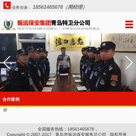
18561465678（周经理）
业务洽谈：
合作案例
@
全国服务热线：18561465678，
Copyright © 2007-2017 青岛市振远保安服务总公司 版权所有